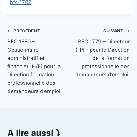
bfc_1782
Navigation
PRÉCÉDENT
SUIVANT
BFC 1880 –
BFC 1779 – Directeur
de
Gestionnaire
(H/F) pour la Direction
l’article
administratif et
de la formation
financier (H/F) pour la
professionnelle des
Direction formation
demandeurs d’emploi.
professionnelle des
demandeurs d’emploi.
A lire aussi ⤵️