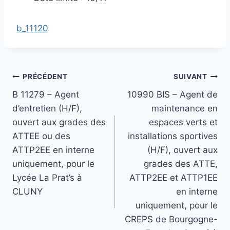
b_11120
Navigation
PRÉCÉDENT
SUIVANT
B 11279 – Agent
10990 BIS – Agent de
de
d’entretien (H/F),
maintenance en
l’article
ouvert aux grades des
espaces verts et
ATTEE ou des
installations sportives
ATTP2EE en interne
(H/F), ouvert aux
uniquement, pour le
grades des ATTE,
Lycée La Prat’s à
ATTP2EE et ATTP1EE
CLUNY
en interne
uniquement, pour le
CREPS de Bourgogne-