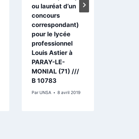
ou lauréat d’un
/// B 1
concours
Par
UNSA
correspondant)
pour le lycée
professionnel
Louis Astier à
PARAY-LE-
MONIAL (71) ///
B 10783
Par
UNSA
8 avril 2019