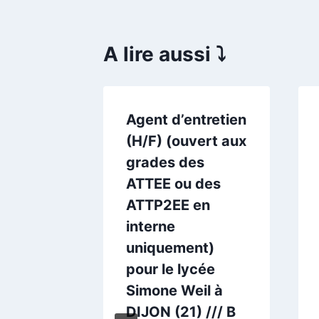
A lire aussi ⤵️
ntretien
Agent d’entretien
cée
(H/F) (ouvert aux
iat à
grades des
AU-
ATTEE ou des
 /// B
ATTP2EE en
interne
uniquement)
avril 2019
pour le lycée
Simone Weil à
DIJON (21) /// B