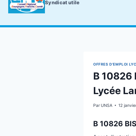
Syndicat utile
OFFRES D'EMPLOI LY
B 10826 B
Lycée La
Par
UNSA
12 janvie
B 10826 BI