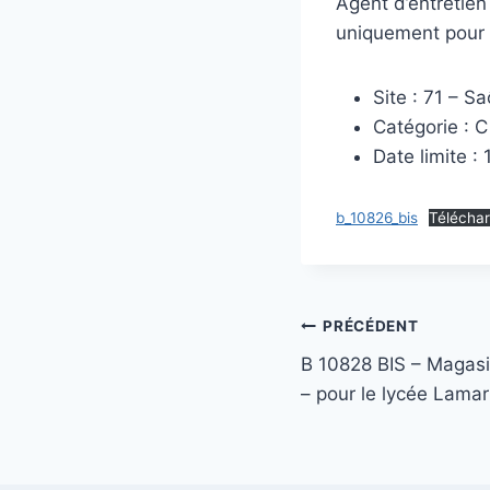
Agent d’entretie
uniquement pour 
Site : 71 – S
Catégorie : 
Date limite : 
b_10826_bis
Télécha
Navigation
PRÉCÉDENT
B 10828 BIS – Magasin
de
– pour le lycée Lama
l’article