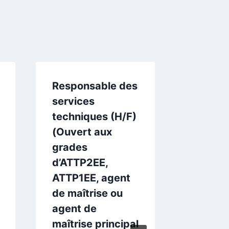
Responsable des
Agent d
services
(H/F) (
techniques (H/F)
grades
(Ouvert aux
ATTEE,
grades
et ATT
d’ATTP2EE,
interne
ATTP1EE, agent
unique
de maîtrise ou
pour le
agent de
Henri V
maîtrise principal
LOUHAN