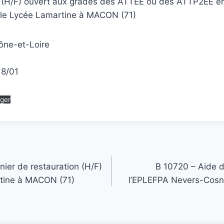
n (H/F) ouvert aux grades des ATTEE ou des ATTP2EE en
le Lycée Lamartine à MACON (71)
aône-et-Loire
C
18/01
rger
ier de restauration (H/F)
B 10720 – Aide d
rtine à MACON (71)
l’EPLEFPA Nevers-Cos