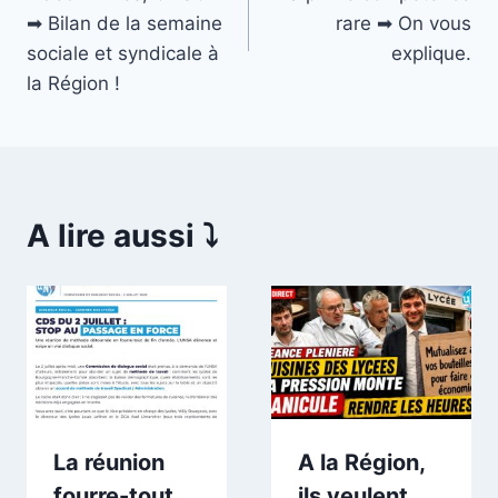
l’article
➡ Bilan de la semaine
rare ➡ On vous
sociale et syndicale à
explique.
la Région !
A lire aussi ⤵️
La réunion
A la Région,
fourre-tout
ils veulent