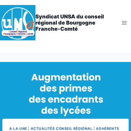
Aller
au
Syndicat UNSA du conseil
contenu
régional de Bourgogne
Franche-Comté
A LA UNE
|
ACTUALITÉS CONSEIL RÉGIONAL
|
ADHÉRENTS