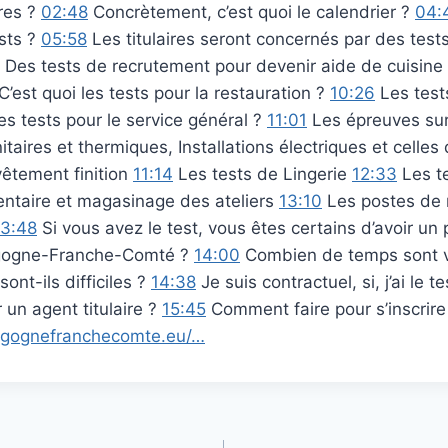
ires ?
02:48
Concrètement, c’est quoi le calendrier ?
04:
ests ?
05:58
Les titulaires seront concernés par des tests
Des tests de recrutement pour devenir aide de cuisine
C’est quoi les tests pour la restauration ?
10:26
Les test
es tests pour le service général ?
11:01
Les épreuves sur 
nitaires et thermiques, Installations électriques et cell
vêtement finition
11:14
Les tests de Lingerie
12:33
Les t
ntaire et magasinage des ateliers
13:10
Les postes de
13:48
Si vous avez le test, vous êtes certains d’avoir un
rgogne-Franche-Comté ?
14:00
Combien de temps sont va
ont-ils difficiles ?
14:38
Je suis contractuel, si, j’ai le t
r un agent titulaire ?
15:45
Comment faire pour s’inscrire
rgognefranchecomte.eu/…