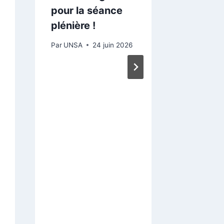
du per
pour la séance
écartés
plénière !
L’UNSA
Par
UNSA
24 juin 2026
un préa
grève.
MEPRIS
Mainte
suffit 
🤬🤬🤬
🤬🤬🤬 !
Par
UNSA