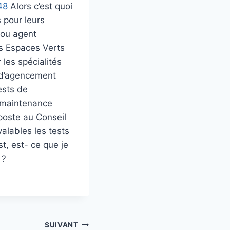
48
Alors c’est quoi
 pour leurs
 ou agent
s Espaces Verts
les spécialités
es d’agencement
ests de
 maintenance
 poste au Conseil
lables les tests
est, est- ce que je
 ?
SUIVANT