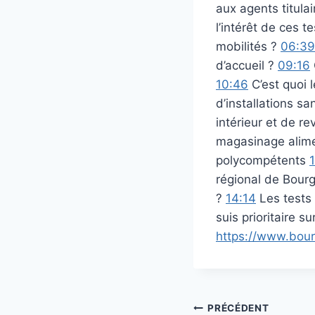
aux agents titula
l’intérêt de ces t
mobilités ?
06:39
d’accueil ?
09:16
10:46
C’est quoi l
d’installations sa
intérieur et de re
magasinage alime
polycompétents
régional de Bou
?
14:14
Les tests s
suis prioritaire su
https://www.bou
Navigation
PRÉCÉDENT