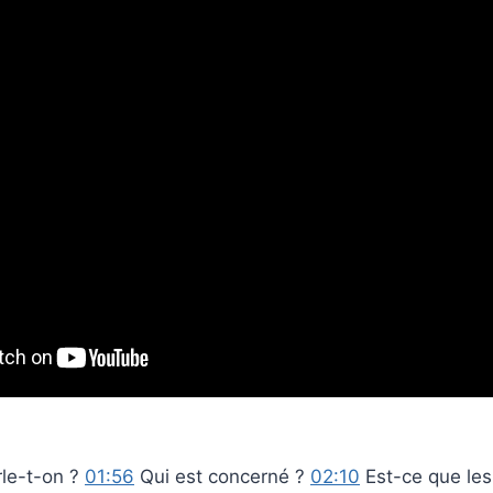
le-t-on ?
01:56
Qui est concerné ?
02:10
Est-ce que les