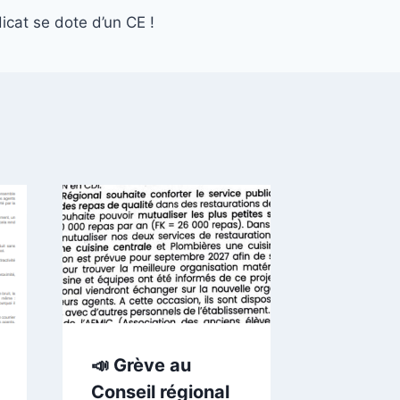
icat se dote d’un CE !
🏫
Démant
des lyc
Réorga
imposé
siège 
📣 Grève au
Représ
Conseil régional