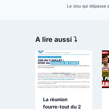
Le clou qui dépasse a
de
l’article
A lire aussi ⤵️
mencer
inir
 juin 2026
La réunion
fourre-tout du 2