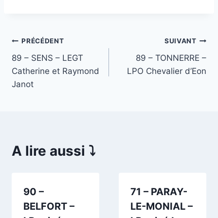
Navigation
PRÉCÉDENT
SUIVANT
89 – SENS – LEGT
89 – TONNERRE –
de
Catherine et Raymond
LPO Chevalier d’Eon
l’article
Janot
A lire aussi ⤵️
90 –
71 – PARAY-
BELFORT –
LE-MONIAL –