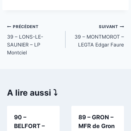
Navigation
PRÉCÉDENT
SUIVANT
39 – LONS-LE-
39 – MONTMOROT –
de
SAUNIER – LP
LEGTA Edgar Faure
l’article
Montciel
A lire aussi ⤵️
90 –
89 – GRON –
BELFORT –
MFR de Gron