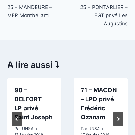
25 – MANDEURE –
25 – PONTARLIER –
de
MFR Montbéliard
LEGT privé Les
l’article
Augustins
A lire aussi ⤵️
90 –
71 – MACON
BELFORT –
– LPO privé
LP privé
Frédéric
Saint Joseph
Ozanam
Par
UNSA
Par
UNSA