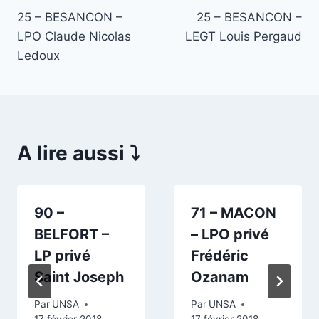
25 – BESANCON –
25 – BESANCON –
de
LPO Claude Nicolas
LEGT Louis Pergaud
l’article
Ledoux
A lire aussi ⤵️
90 –
71 – MACON
BELFORT –
– LPO privé
LP privé
Frédéric
Saint Joseph
Ozanam
Par
UNSA
Par
UNSA