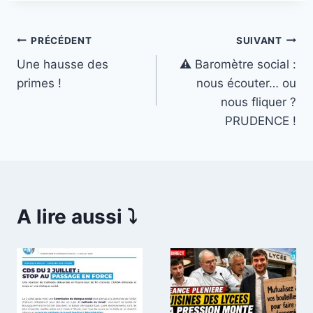
Navigation
PRÉCÉDENT
SUIVANT
Une hausse des
⚠️ Baromètre social :
de
primes !
nous écouter… ou
l’article
nous fliquer ?
PRUDENCE !
A lire aussi ⤵️