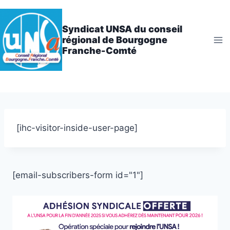
Aller
au
Syndicat UNSA du conseil
contenu
régional de Bourgogne
Franche-Comté
[ihc-visitor-inside-user-page]
[email-subscribers-form id="1"]