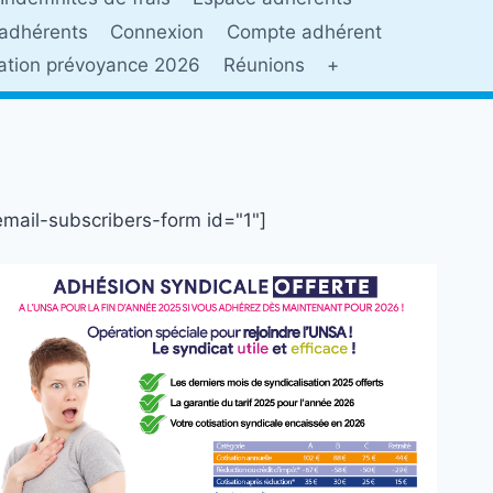
adhérents
Connexion
Compte adhérent
sation prévoyance 2026
Réunions
+
email-subscribers-form id="1"]